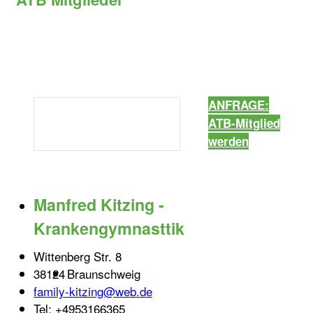
ANFRAGE:
ATB-Mitglied
werden
Manfred Kitzing -
Krankengymnasttik
Wittenberg Str. 8
38124
Braunschweig
family-kitzing@web.de
Tel:
+4953166365