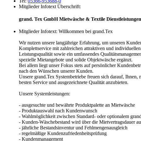
Tel:
05366-953688-0
Mitglieder Infotext Überschrift:
grand. Tex GmbH Mietwäsche & Textile Dienstleistunge
Mitglieder Infotext:
Willkommen bei grand.Tex
Wir nutzen unsere langjährige Erfahrung, um unseren Kunden
Komplettservice mit zahlreichen attraktiven und individuell
Leistungsqualität sowie ein umfassendes Qualitätsmanagemen
spezielle Mietangebote und solide Objektwäsche ergänzt.
Bei allem liegt unser Fokus stets auf persönlicher Kundenbet
nach den Wünschen unserer Kunden.
Unsere grand.Tex Systembetriebe freuen sich darauf, Ihnen, m
besten Service und ausgezeichnete Qualität anzubieten.
Unsere Systemleistungen:
- ausgesuchte und bewährte Produktpalette an Mietwäsche
- Produktauswahl nach Kundenwunsch
- Wahlmöglichkeit zwischen Standard- oder optionalem gran
- Kunden-Wäschebestand wird über die Mietvertragsdauer au
- jährliche Bestandsinventur und Fehlmengenausgleich
- regelmäßige Kundenzufriedenheitsprüfung
- Kundenmanagement