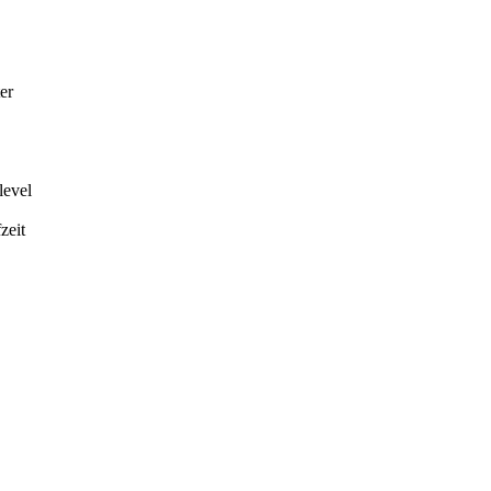
er
level
zeit