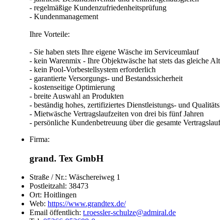
- regelmäßige Kundenzufriedenheitsprüfung
- Kundenmanagement
Ihre Vorteile:
- Sie haben stets Ihre eigene Wäsche im Serviceumlauf
- kein Warenmix - Ihre Objektwäsche hat stets das gleiche Alt
- kein Pool-Vorbestellsystem erforderlich
- garantierte Versorgungs- und Bestandssicherheit
- kostenseitige Optimierung
- breite Auswahl an Produkten
- beständig hohes, zertifiziertes Dienstleistungs- und Qualitäts
- Mietwäsche Vertragslaufzeiten von drei bis fünf Jahren
- persönliche Kundenbetreuung über die gesamte Vertragslauf
Firma:
grand. Tex GmbH
Straße / Nr.:
Wäschereiweg 1
Postleitzahl:
38473
Ort:
Hoitlingen
Web:
https://www.grandtex.de/
Email öffentlich:
t.roessler-schulze@admiral.de