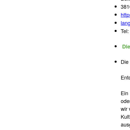
381
http
lan
Tel:
Die
Die
Ent
Ein
ode
wir
Kul
aus