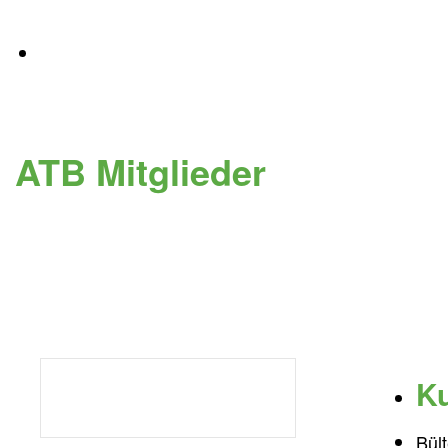
ATB Mitglieder
Ku
Bül